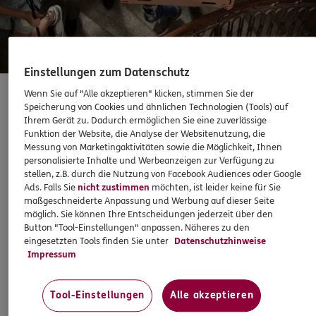
Sehen Sie auf einen Blick Ihre Versicherungen bei ERGO,
dem ERGO Rechtsschutz und der DKV.
Zum Kundenportal
Einstellungen zum Datenschutz
Wenn Sie auf "Alle akzeptieren" klicken, stimmen Sie der
Speicherung von Cookies und ähnlichen Technologien (Tools) auf
Private Haftpflichtversicherung
Ihrem Gerät zu. Dadurch ermöglichen Sie eine zuverlässige
Funktion der Website, die Analyse der Websitenutzung, die
Messung von Marketingaktivitäten sowie die Möglichkeit, Ihnen
personalisierte Inhalte und Werbeanzeigen zur Verfügung zu
Schaden oder Leistungsfall melden
Gegen dumm gelaufen hilft nur klug versichert. Denn dann
stellen, z.B. durch die Nutzung von Facebook Audiences oder Google
sind Sie vor den finanziellen Folgen kleiner und großer
Ads. Falls Sie
nicht zustimmen
möchten, ist leider keine für Sie
Bequem online oder telefonisch
maßgeschneiderte Anpassung und Werbung auf dieser Seite
Missgeschicke geschützt.
möglich. Sie können Ihre Entscheidungen jederzeit über den
Button "Tool-Einstellungen" anpassen. Näheres zu den
Rechnung einreichen
eingesetzten Tools finden Sie unter
Datenschutzhinweise
Impressum
Z. B.
5,26
€
monatlich
Tool-Einstellungen
Alle akzeptieren