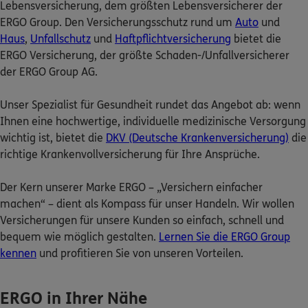
Lebensversicherung, dem größten Lebensversicherer der
ERGO Group. Den Versicherungsschutz rund um
Auto
und
Nicht sicher, was Sie benötigen?
Haus
,
Unfallschutz
und
Haftpflichtversicherung
bietet die
ERGO Versicherung, der größte Schaden-/Unfallversicherer
Dann lassen Sie sich helfen.
der ERGO Group AG.
Unser Spezialist für Gesundheit rundet das Angebot ab: wenn
Bequem online oder telefonisch
Ihnen eine hochwertige, individuelle medizinische Versorgung
wichtig ist, bietet die
DKV (Deutsche Krankenversicherung)
die
Service
richtige Krankenvollversicherung für Ihre Ansprüche.
Der Kern unserer Marke ERGO – „Versichern einfacher
machen“ – dient als Kompass für unser Handeln. Wir wollen
Versicherungen für unsere Kunden so einfach, schnell und
Meine Versicherungen
bequem wie möglich gestalten.
Lernen Sie die ERGO Group
kennen
und profitieren Sie von unseren Vorteilen.
Sehen Sie auf einen Blick Ihre Versicherungen bei ERGO,
dem ERGO Rechtsschutz und der DKV.
ERGO in Ihrer Nähe
Zum Kundenportal