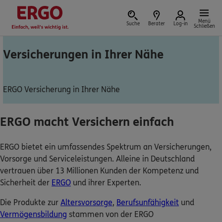
Menü
Suche
Berater
Log-in
Schließen
Versicherungen in Ihrer Nähe
Versicherung vor Ort
ERGO Versicherung in Ihrer Nähe
ERGO macht Versichern einfach
Schaden oder Leistungsfall melden
ERGO bietet ein umfassendes Spektrum an Versicherungen,
Bequem online oder telefonisch
Vorsorge und Serviceleistungen. Alleine in Deutschland
vertrauen über 13 Millionen Kunden der Kompetenz und
Rechnung einreichen
Sicherheit der
ERGO
und ihrer Experten.
Die Produkte zur
Altersvorsorge
,
Berufsunfähigkeit
und
Vermögensbildung
stammen von der ERGO