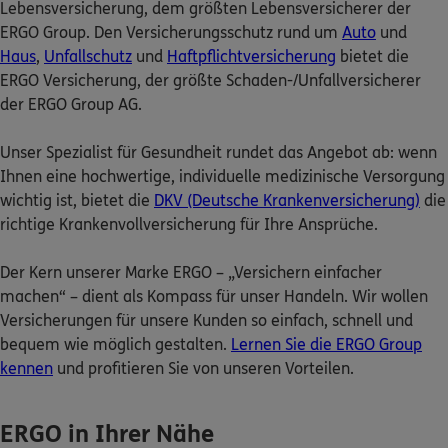
Lebensversicherung, dem größten Lebensversicherer der
ERGO Group. Den Versicherungsschutz rund um
Auto
und
Nicht sicher, was Sie benötigen?
Haus
,
Unfallschutz
und
Haftpflichtversicherung
bietet die
ERGO Versicherung, der größte Schaden-/Unfallversicherer
Dann lassen Sie sich helfen.
der ERGO Group AG.
Unser Spezialist für Gesundheit rundet das Angebot ab: wenn
Bequem online oder telefonisch
Ihnen eine hochwertige, individuelle medizinische Versorgung
wichtig ist, bietet die
DKV (Deutsche Krankenversicherung)
die
Service
richtige Krankenvollversicherung für Ihre Ansprüche.
Der Kern unserer Marke ERGO – „Versichern einfacher
machen“ – dient als Kompass für unser Handeln. Wir wollen
Versicherungen für unsere Kunden so einfach, schnell und
Meine Versicherungen
bequem wie möglich gestalten.
Lernen Sie die ERGO Group
kennen
und profitieren Sie von unseren Vorteilen.
Sehen Sie auf einen Blick Ihre Versicherungen bei ERGO,
dem ERGO Rechtsschutz und der DKV.
ERGO in Ihrer Nähe
Zum Kundenportal