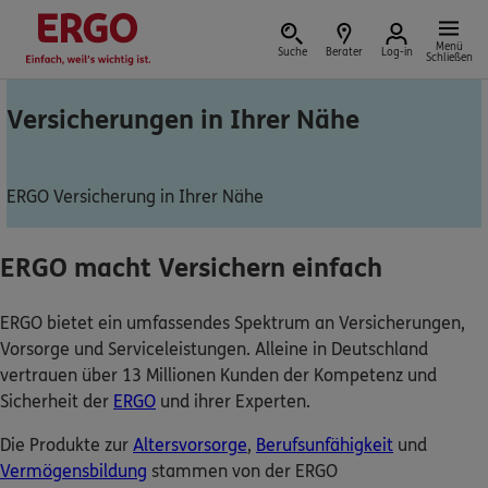
Menü
Suche
Berater
Log-in
Schließen
Versicherungen in Ihrer Nähe
Versicherung vor Ort
ERGO Versicherung in Ihrer Nähe
ERGO macht Versichern einfach
Schaden oder Leistungsfall melden
ERGO bietet ein umfassendes Spektrum an Versicherungen,
Bequem online oder telefonisch
Vorsorge und Serviceleistungen. Alleine in Deutschland
vertrauen über 13 Millionen Kunden der Kompetenz und
Rechnung einreichen
Sicherheit der
ERGO
und ihrer Experten.
Die Produkte zur
Altersvorsorge
,
Berufsunfähigkeit
und
Vermögensbildung
stammen von der ERGO