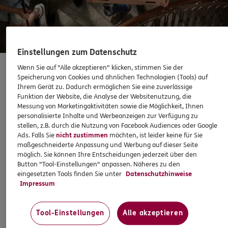
Sehen Sie auf einen Blick Ihre Versicherungen bei ERGO,
dem ERGO Rechtsschutz und der DKV.
Zum Kundenportal
Einstellungen zum Datenschutz
Wenn Sie auf "Alle akzeptieren" klicken, stimmen Sie der
Speicherung von Cookies und ähnlichen Technologien (Tools) auf
Private Haftpflichtversicherung
Ihrem Gerät zu. Dadurch ermöglichen Sie eine zuverlässige
Funktion der Website, die Analyse der Websitenutzung, die
Messung von Marketingaktivitäten sowie die Möglichkeit, Ihnen
personalisierte Inhalte und Werbeanzeigen zur Verfügung zu
Schaden oder Leistungsfall melden
Gegen dumm gelaufen hilft nur klug versichert. Denn dann
stellen, z.B. durch die Nutzung von Facebook Audiences oder Google
sind Sie vor den finanziellen Folgen kleiner und großer
Ads. Falls Sie
nicht zustimmen
möchten, ist leider keine für Sie
Bequem online oder telefonisch
maßgeschneiderte Anpassung und Werbung auf dieser Seite
Missgeschicke geschützt.
möglich. Sie können Ihre Entscheidungen jederzeit über den
Button "Tool-Einstellungen" anpassen. Näheres zu den
Rechnung einreichen
eingesetzten Tools finden Sie unter
Datenschutzhinweise
Impressum
Z. B.
5,26
€
monatlich
Tool-Einstellungen
Alle akzeptieren