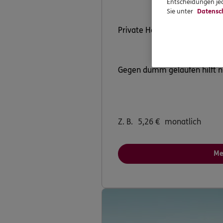
Entscheidungen jed
Sie unter
Datensc
Private Haftpflichtversicheru
Gegen dumm gelaufen hilft nur
Z. B.
5,26
€
monatlich
Me