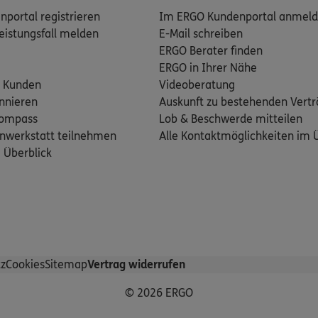
portal registrieren
Im ERGO Kundenportal anmel
eistungsfall melden
E-Mail schreiben
ERGO Berater finden
ERGO in Ihrer Nähe
 Kunden
Videoberatung
nnieren
Auskunft zu bestehenden Vert
kompass
Lob & Beschwerde mitteilen
nwerkstatt teilnehmen
Alle Kontaktmöglichkeiten im 
m Überblick
z
Cookies
Sitemap
Vertrag widerrufen
© 2026 ERGO