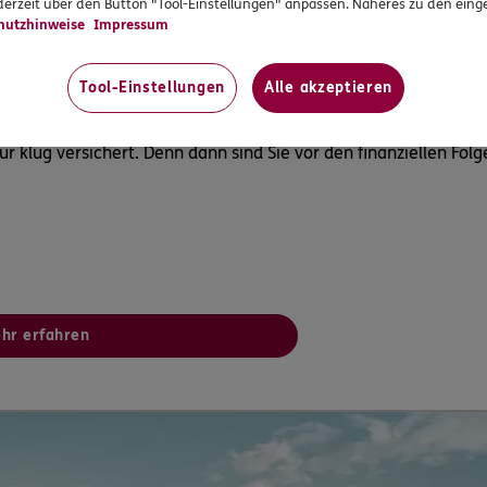
erzeit über den Button "Tool-Einstellungen" anpassen. Näheres zu den einge
hutzhinweise
Impressum
ng
Tool-Einstellungen
Alle akzeptieren
 klug versichert. Denn dann sind Sie vor den finanziellen Fol
hr erfahren