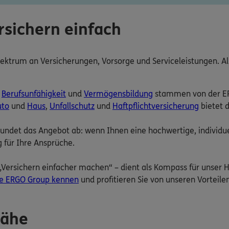
sichern einfach
ektrum an Versicherungen, Vorsorge und Serviceleistungen. Al
,
Berufsunfähigkeit
und
Vermögensbildung
stammen von der ER
uto
und
Haus
,
Unfallschutz
und
Haftpflichtversicherung
bietet 
rundet das Angebot ab: wenn Ihnen eine hochwertige, individue
g für Ihre Ansprüche.
Versichern einfacher machen“ – dient als Kompass für unser 
ie ERGO Group kennen
und profitieren Sie von unseren Vorteilen
Nähe