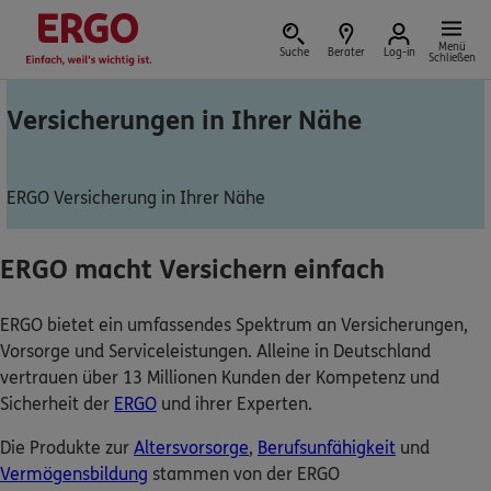
Menü
Suche
Berater
Log-in
Schließen
Versicherungen in Ihrer Nähe
Versicherung vor Ort
ERGO Versicherung in Ihrer Nähe
ERGO macht Versichern einfach
Schaden oder Leistungsfall melden
ERGO bietet ein umfassendes Spektrum an Versicherungen,
Bequem online oder telefonisch
Vorsorge und Serviceleistungen. Alleine in Deutschland
vertrauen über 13 Millionen Kunden der Kompetenz und
Rechnung einreichen
Sicherheit der
ERGO
und ihrer Experten.
Die Produkte zur
Altersvorsorge
,
Berufsunfähigkeit
und
Vermögensbildung
stammen von der ERGO