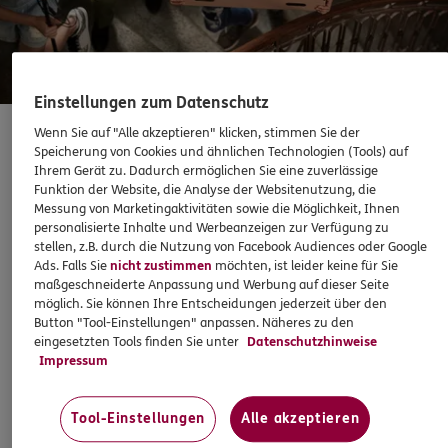
Sehen Sie auf einen Blick Ihre Versicherungen bei ERGO,
dem ERGO Rechtsschutz und der DKV.
Zum Kundenportal
Einstellungen zum Datenschutz
Wenn Sie auf "Alle akzeptieren" klicken, stimmen Sie der
Speicherung von Cookies und ähnlichen Technologien (Tools) auf
Private Haftpflichtversicherung
Ihrem Gerät zu. Dadurch ermöglichen Sie eine zuverlässige
Funktion der Website, die Analyse der Websitenutzung, die
Messung von Marketingaktivitäten sowie die Möglichkeit, Ihnen
personalisierte Inhalte und Werbeanzeigen zur Verfügung zu
Schaden oder Leistungsfall melden
Gegen dumm gelaufen hilft nur klug versichert. Denn dann
stellen, z.B. durch die Nutzung von Facebook Audiences oder Google
sind Sie vor den finanziellen Folgen kleiner und großer
Ads. Falls Sie
nicht zustimmen
möchten, ist leider keine für Sie
Bequem online oder telefonisch
maßgeschneiderte Anpassung und Werbung auf dieser Seite
Missgeschicke geschützt.
möglich. Sie können Ihre Entscheidungen jederzeit über den
Button "Tool-Einstellungen" anpassen. Näheres zu den
Rechnung einreichen
eingesetzten Tools finden Sie unter
Datenschutzhinweise
Impressum
Z. B.
5,26
€
monatlich
Tool-Einstellungen
Alle akzeptieren