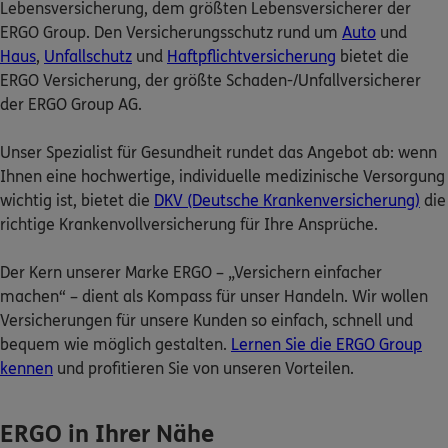
Lebensversicherung, dem größten Lebensversicherer der
ERGO Group. Den Versicherungsschutz rund um
Auto
und
Nicht sicher, was Sie benötigen?
Haus
,
Unfallschutz
und
Haftpflichtversicherung
bietet die
ERGO Versicherung, der größte Schaden-/Unfallversicherer
Dann lassen Sie sich helfen.
der ERGO Group AG.
Unser Spezialist für Gesundheit rundet das Angebot ab: wenn
Bequem online oder telefonisch
Ihnen eine hochwertige, individuelle medizinische Versorgung
wichtig ist, bietet die
DKV (Deutsche Krankenversicherung)
die
Service
richtige Krankenvollversicherung für Ihre Ansprüche.
Der Kern unserer Marke ERGO – „Versichern einfacher
machen“ – dient als Kompass für unser Handeln. Wir wollen
Versicherungen für unsere Kunden so einfach, schnell und
Meine Versicherungen
bequem wie möglich gestalten.
Lernen Sie die ERGO Group
kennen
und profitieren Sie von unseren Vorteilen.
Sehen Sie auf einen Blick Ihre Versicherungen bei ERGO,
dem ERGO Rechtsschutz und der DKV.
ERGO in Ihrer Nähe
Zum Kundenportal