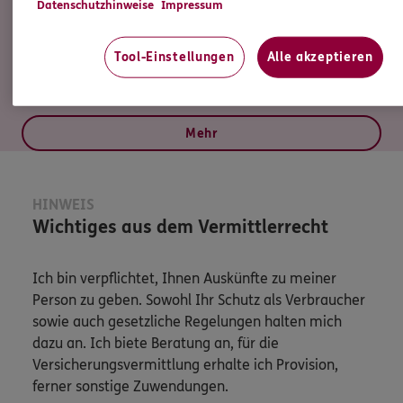
Datenschutzhinweise
Impressum
Versicherungsvermittler
(IHK)
Tool-Einstellungen
Alle akzeptieren
Tel:
02297/9094442
Mehr
HINWEIS
Wichtiges aus dem Vermittlerrecht
Ich bin verpflichtet, Ihnen Auskünfte zu meiner
Person zu geben. Sowohl Ihr Schutz als Verbraucher
sowie auch gesetzliche Regelungen halten mich
dazu an. Ich biete Beratung an, für die
Versicherungsvermittlung erhalte ich Provision,
ferner sonstige Zuwendungen.